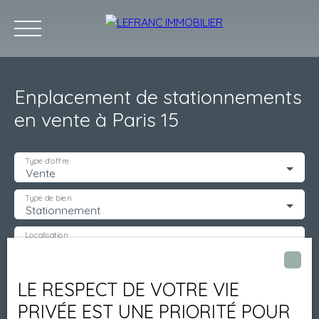
Enplacement de stationnements
en vente à Paris 15
ACCUEIL
POURQUOI NOUS ?
ACHETER
LOUER
GESTIO
Type d'offre
Vente
Type de bien
Stationnement
Localisation
Paris (75015)
Budget max (€)
LE RESPECT DE VOTRE VIE
PRIVÉE EST UNE PRIORITÉ POUR
Surface min (m²)