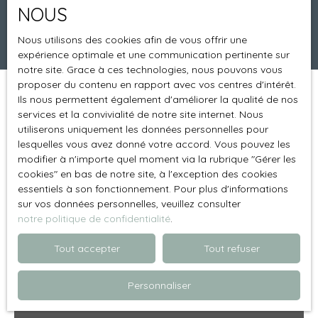
NOUS
Rechercher
Nous utilisons des cookies afin de vous offrir une
expérience optimale et une communication pertinente sur
notre site. Grace à ces technologies, nous pouvons vous
proposer du contenu en rapport avec vos centres d'intérêt.
Ils nous permettent également d'améliorer la qualité de nos
Trier par
Créer une alerte
Pertinence
services et la convivialité de notre site internet. Nous
utiliserons uniquement les données personnelles pour
lesquelles vous avez donné votre accord. Vous pouvez les
modifier à n'importe quel moment via la rubrique ″Gérer les
Vendu
cookies″ en bas de notre site, à l'exception des cookies
essentiels à son fonctionnement. Pour plus d'informations
sur vos données personnelles, veuillez consulter
notre politique de confidentialité
.
Tout accepter
Tout refuser
Personnaliser
17 280
HAI
€