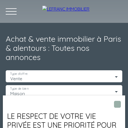
Achat & vente immobilier à Paris
& alentours : Toutes nos
annonces
ACCUEIL
POURQUOI NOUS ?
ACHETER
LOUER
GESTIO
Type d'offre
Vente
Type de bien
Maison
Localisation
Colombes (92700)
LE RESPECT DE VOTRE VIE
Budget max (€)
PRIVÉE EST UNE PRIORITÉ POUR