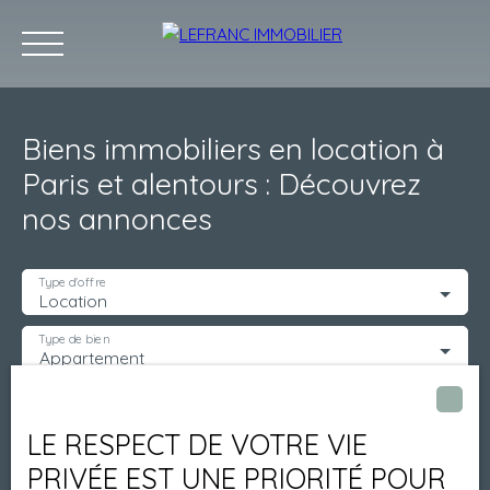
Biens immobiliers en location à
Paris et alentours : Découvrez
nos annonces
ACCUEIL
POURQUOI NOUS ?
ACHETER
LOUER
GESTIO
Type d'offre
Location
Type de bien
Appartement
Localisation
Paris (75009)
LE RESPECT DE VOTRE VIE
Loyer max (€/mois)
PRIVÉE EST UNE PRIORITÉ POUR