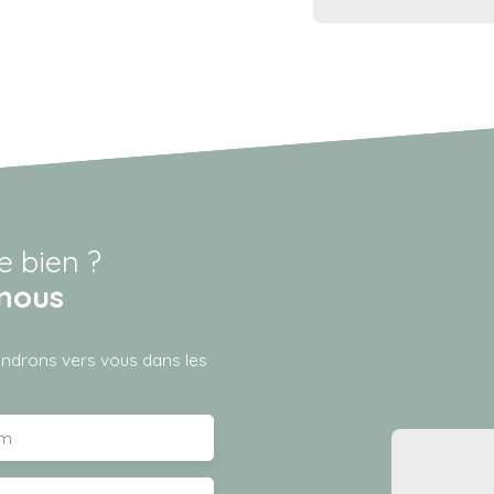
e bien ?
nous
iendrons vers vous dans les
m