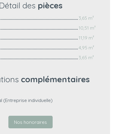
Détail des
pièces
3,65 m²
10,51 m²
11,19 m²
4,95 m²
3,65 m²
ations
complémentaires
(Entreprise individuelle)
Nos honoraires