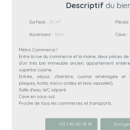
Descriptif
du bie
Surface
:
35
m²
Pièces
Ascenseur
:
Non
Cave
:
Métro Commerce !
Entre la rue du commerce et la mairie, deux pièces d
d'un très bel immeuble ancien, appartement entiè
superbe cuisine.
Entrèe, séjour, chambre, cuisine aménagée et éq
plaques, hotte, micro-ondes et lave vaisselle!).
Salle d'eau, WC séparé.
Cave en sous-sol.
Proche de tous les commerces et transports.
+33 1 40 60 18 18
Envoyer