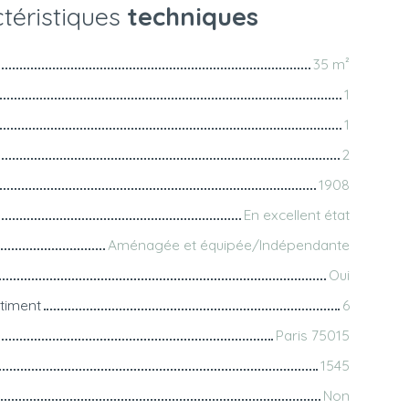
téristiques
techniques
35
m²
1
1
2
1908
En excellent état
Aménagée et équipée/Indépendante
Oui
timent
6
Paris 75015
1545
Non