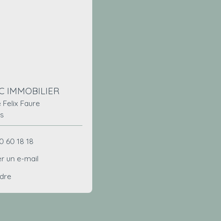
C IMMOBILIER
 Felix Faure
is
0 60 18 18
r un e-mail
ndre