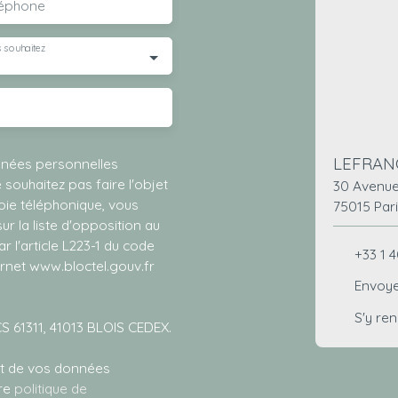
léphone
 souhaitez
LEFRAN
nnées personnelles
ouhaitez pas faire l'objet
30 Avenue
ie téléphonique, vous
75015 Par
r la liste d'opposition au
 l'article L223-1 du code
+33 1 4
ernet www.bloctel.gouv.fr
Envoye
S'y re
CS 61311, 41013 BLOIS CEDEX.
ent de vos données
tre
politique de