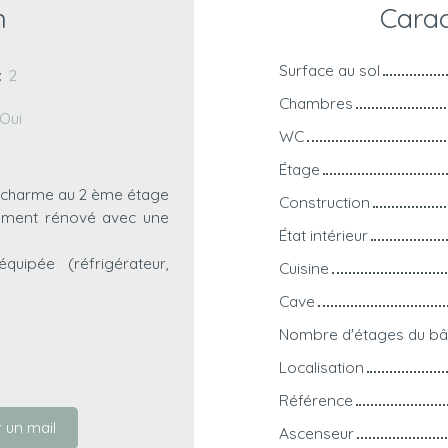
n
Carac
Surface au sol
:
2
Chambres
Oui
WC
Étage
e charme au 2 ème étage
Construction
rement rénové avec une
État intérieur
uipée (réfrigérateur,
Cuisine
Cave
Nombre d'étages du bâ
Localisation
Référence
 un mail
Ascenseur