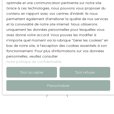
optimale et une communication pertinente sur notre site.
Grace à ces technologies, nous pouvons vous proposer du
contenu en rapport avec vos centres d'intérêt. Ils nous
Une expertise du marché local
permettent également d'améliorer la qualité de nos services
et la convivialité de notre site internet. Nous utiliserons
Implantée au cœur du 15ᵉ arrondissement, notre
uniquement les données personnelles pour lesquelles vous
agence intervient principalement dans les quartiers
avez donné votre accord. Vous pouvez les modifier à
Félix-Faure, Saint-Charles, Commerce et
n'importe quel moment via la rubrique ″Gérer les cookies″ en
Convention
.
bas de notre site, à l'exception des cookies essentiels à son
Cette connaissance très fine du secteur nous permet
fonctionnement. Pour plus d'informations sur vos données
personnelles, veuillez consulter
d’estimer les biens avec précision et de conseiller
notre politique de confidentialité
.
efficacement les propriétaires.
Tout accepter
Tout refuser
Personnaliser