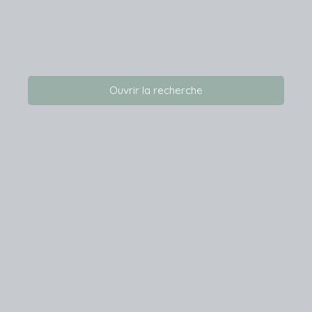
Ouvrir la recherche
Vente
Location
Gestion locative
Localisation
Surface min (m²)
Rechercher